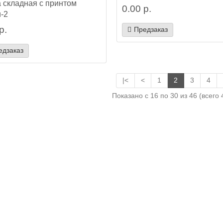
 складная с принтом
0.00 р.
-2
р.
Предзаказ
едзаказ
|<
<
1
2
3
4
Показано с 16 по 30 из 46 (всего 