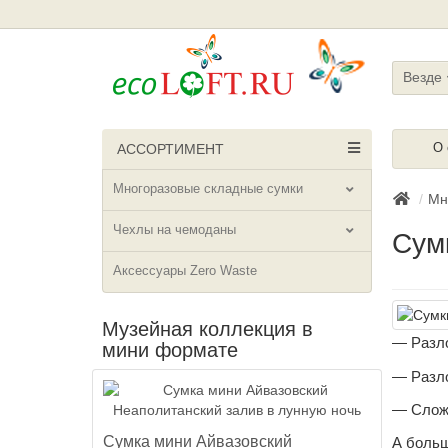
Везде
О 
АССОРТИМЕНТ
Многоразовые складные сумки
Мн
Чехлы на чемоданы
Сум
Аксессуары Zero Waste
Музейная коллекция в
— Разло
мини формате
— Разло
— Сложе
Сумка мини Айвазовский
А больш