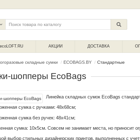
ecoLOFT.RU
АКЦИИ
ДОСТАВКА
О
огоразовые складные сумки
ECOBAGS.BY
Стандартные
ки-шопперы EcoBags
Линейка складных сумок EcoBags стандарт
женная сумка с ручками: 48х68см;
женная сумка без ручек: 48х41см;
нная сумка: 10х5см. Совсем не занимает места, но приносит о
ой выбор стильных дизайнерских принтов, выполненных с учет