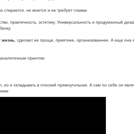
ко стирается, не мнется и не требует глажки.
бство, практичность, эстетику. Универсальность и продуманный диз
бенку.
у жизнь
, сделает ее проще, приятнее, организованнее. А еще она 
 аналогичным принтом:
лл, но и складывать в плоский прямоугольник. А сам по себе он я
ниже: