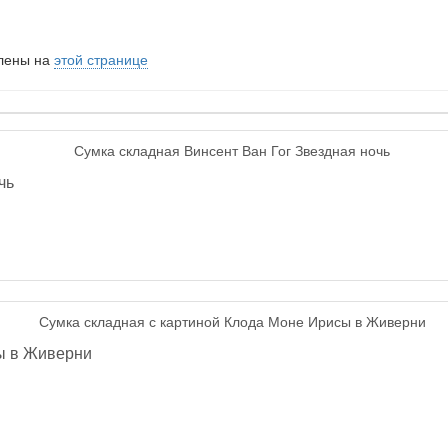
влены на
этой странице
чь
ы в Живерни