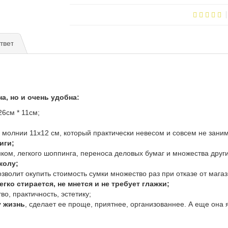
твет
а, но и очень удобна:
6см * 11см;
 молнии 11х12 см, который практически невесом и совсем не зани
ниги;
нком, легкого шоппинга, переноса деловых бумаг и множества друг
колу;
зволит окупить стоимость сумки множество раз при отказе от мага
гко стирается, не мнется и не требует глажки;
о, практичность, эстетику;
у жизнь
, сделает ее проще, приятнее, организованнее. А еще она 