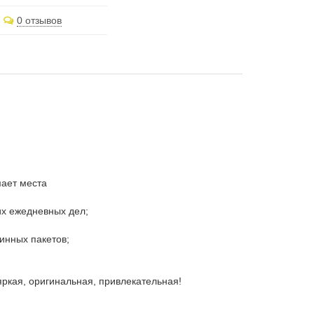
0 отзывов
мает места
их ежедневных дел;
зинных пакетов;
яркая, оригинальная, привлекательная!