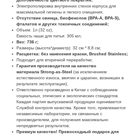
долговечность цветного покрытия;
Электрополировка внутренних стенок корпуса для
максимальной гигиены и легкого очищения;
Отсутствие свинца, бисфенолов (BPA-A, BPA-S),
фталатов и других токсичных соединений;
Объем: 1л (32 oz),
Емкость чаши для питья: 305 мл;
Вес: 736 г;
Размеры (высота*диаметр): 32 см * 8,8 см;
Расцветка: без нанесения краски, Brushed Stainless;
Подходит для вторичной переработки;
Гарантия производителя на качество
материала Strong-as-Steel
(за исключением
естественного износа, вмятин и царапин, возникших в
результате эксплуатации);
Ответственно произведено в Китае с соблюдением
социальных, этических и экологических стандартов.
Каждая партия выпускаемой продукции оценивается
Службой контроля качества. Кроме того, привлекаются
независимые лаборатории, не связанные с
производителем, для получения максимально
непредвзятых результатов;
Премиум качество! Превосходный подарок для