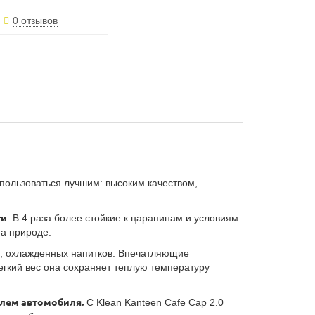
0 отзывов
пользоваться лучшим: высоким качеством,
ти
. В 4 раза более стойкие к царапинам и условиям
на природе.
я, охлажденных напитков. Впечатляющие
гкий вес она сохраняет теплую температуру
рулем автомобиля.
С Klean Kanteen Cafe Cap 2.0