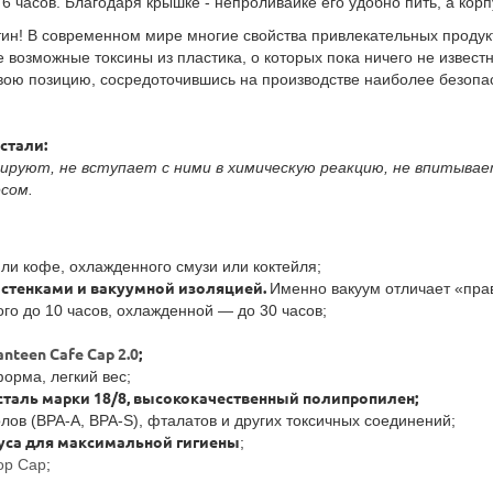
6 часов. Благодаря крышке - непроливайке его удобно пить, а корп
тин! В современном мире многие свойства привлекательных продук
возможные токсины из пластика, о которых пока ничего не известно
 свою позицию, сосредоточившись на производстве наиболее безопас
стали:
руют, не вступает с ними в химическую реакцию, не впитывает
сом.
ли кофе, охлажденного смузи или коктейля;
и стенками и вакуумной изоляцией.
Именно вакуум отличает «пра
о до 10 часов, охлажденной — до 30 часов;
anteen Cafe Cap 2.0
;
орма, легкий вес;
таль марки 18/8, высококачественный полипропилен;
лов (BPA-A, BPA-S), фталатов и других токсичных соединений;
уса для максимальной гигиены
;
op Cap
;