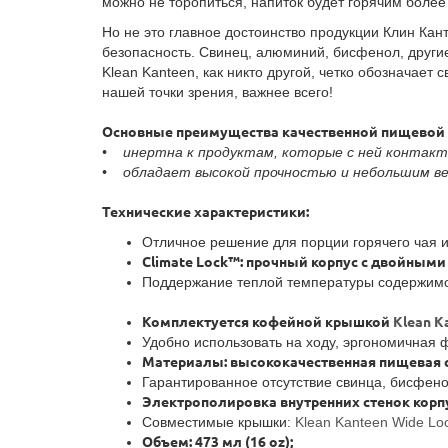
можно не торопиться, напиток будет горячим более 
Но не это главное достоинство продукции Клин Кан
безопасность. Свинец, алюминий, бисфенол, другие 
Klean Kanteen, как никто другой, четко обозначает
нашей точки зрения, важнее всего!
Основные преимущества качественной пищевой 
• инертна к продуктам, которые с ней контакти
• обладает высокой прочностью и небольшим ве
Технические характеристики:
Отличное решение для порции горячего чая и
Climate Lock™: прочный корпус с двойным
Поддержание теплой температуры содержимог
Комплектуется кофейной крышкой
Klean K
Удобно использовать на ходу, эргономичная ф
Материалы: высококачественная пищевая с
Гарантированное отсутствие свинца, бисфено
Электрополировка внутренних стенок корп
Совместимые крышки:
Klean Kanteen Wide Lo
Объем: 473 мл (16 oz);