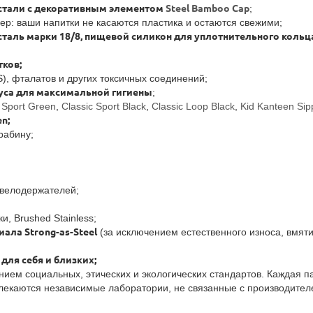
стали с декоративным элементом
Steel Bamboo Cap
;
р: ваши напитки не касаются пластика и остаются свежими;
таль марки 18/8, пищевой силикон для уплотнительного кольца
ков;
), фталатов и других токсичных соединений;
уса для максимальной гигиены
;
 Sport Green
,
Classic Sport Black
,
Classic Loop Black
,
Kid Kanteen Sip
n;
рабину;
 велодержателей;
и, Brushed Stainless;
ала Strong-as-Steel
(за исключением естественного износа, вмяти
для себя и близких;
нием социальных, этических и экологических стандартов. Каждая 
влекаются независимые лаборатории, не связанные с производите