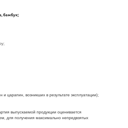
, бамбук;
py
;
н и царапин, возникших в результате эксплуатации);
партия выпускаемой продукции оценивается
лем, для получения максимально непредвзятых