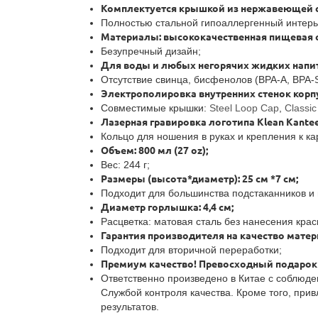
Комплектуется крышкой из нержавеющей 
Полностью стальной гипоаллергенный интерье
Материалы: высококачественная пищевая с
Безупречный дизайн;
Для воды и любых негорячих жидких напит
Отсутствие свинца, бисфенолов (BPA-A, BPA-S
Электрополировка внутренних стенок корп
Совместимые крышки:
Steel Loop Cap
,
Classic
Лазерная гравировка логотипа Klean Kantee
Кольцо для ношения в руках и крепления к ка
Объем: 800 мл (27 oz);
Вес: 244 г;
Размеры (высота*диаметр): 25 см *7 см;
Подходит для большинства подстаканников и
Диаметр горлышка: 4,4 см;
Расцветка: матовая сталь без нанесения краск
Гарантия производителя на качество матери
Подходит для вторичной переработки;
Премиум качество! Превосходный подарок 
Ответственно произведено в Китае с соблюде
Службой контроля качества. Кроме того, при
результатов.