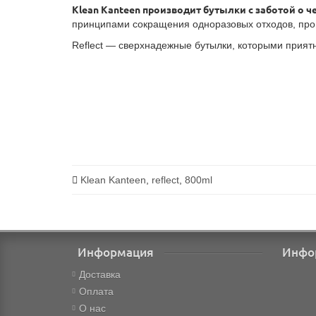
Klean Kanteen производит бутылки с заботой о ч
принципами сокращения одноразовых отходов, прои
Reflect — сверхнадежные бутылки, которыми приятн
Klean Kanteen
,
reflect
,
800ml
Информация
Инфо
Доставка
Оплата
О нас