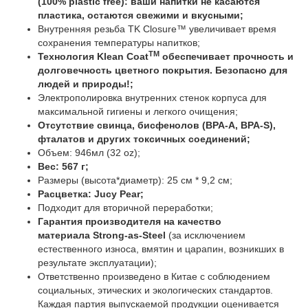
(100% plastic free): ваши напитки не касаются
пластика, остаются свежими и вкусными;
Внутренняя резьба TK Closure™ увеличивает время
сохранения температуры напитков;
TM
Технология Klean Coat
обеспечивает прочность и
долговечность цветного покрытия. Безопасно для
людей и природы!;
Электрополировка внутренних стенок корпуса для
максимальной гигиены и легкого очищения;
Отсутствие свинца, бисфенолов (BPA-A, BPA-S),
фталатов и других токсичных соединений;
Объем: 946мл (32 oz);
Вес: 567 г;
Размеры (высота*диаметр): 25 см * 9,2 см;
Расцветка: Jucy Pear;
Подходит для вторичной переработки;
Гарантия производителя на качество
материала Strong-as-Steel
(за исключением
естественного износа, вмятин и царапин, возникших в
результате эксплуатации);
Ответственно произведено в Китае с соблюдением
социальных, этических и экологических стандартов.
Каждая партия выпускаемой продукции оценивается