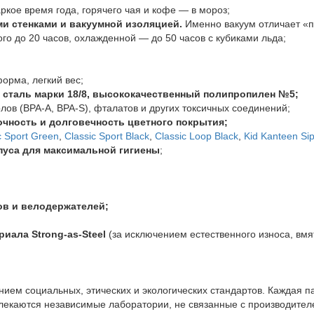
кое время года, горячего чая и кофе — в мороз;
ми стенками и вакуумной изоляцией.
Именно вакуум отличает «п
 до 20 часов, охлажденной — до 50 часов с кубиками льда;
орма, легкий вес;
сталь марки 18/8, высококачественный полипропилен №5;
лов (BPA-A, BPA-S), фталатов и других токсичных соединений;
чность и долговечность цветного покрытия;
c Sport Green
,
Classic Sport Black
,
Classic Loop Black
,
Kid Kanteen Si
пуса для максимальной гигиены
;
ов и велодержателей;
иала Strong-as-Steel
(за исключением естественного износа, вмя
нием социальных, этических и экологических стандартов. Каждая 
влекаются независимые лаборатории, не связанные с производите