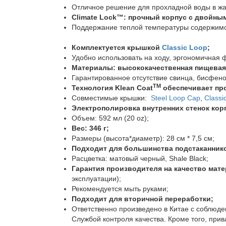
Отличное решение для прохладной воды в жар
Climate Lock™: прочный корпус с двойны
Поддержание теплой температуры содержимого
Комплектуется крышкой
Classic Loop
;
Удобно использовать на ходу, эргономичная ф
Материалы: высококачественная пищевая 
Гарантированное отсутствие свинца, бисфено
TM
Технология Klean Coat
обеспечивает про
Совместимые крышки:
Steel Loop Cap
,
Classi
Электрополировка внутренних стенок кор
Объем: 592 мл (20 oz);
Вес: 346 г;
Размеры (высота*диаметр): 28 см * 7,5 см;
Подходит для большинства подстаканник
Расцветка: матовый черный, Shale Black;
Гарантия производителя на качество матер
эксплуатации);
Рекомендуется мыть руками;
Подходит для вторичной переработки;
Ответственно произведено в Китае с соблюде
Службой контроля качества. Кроме того, при