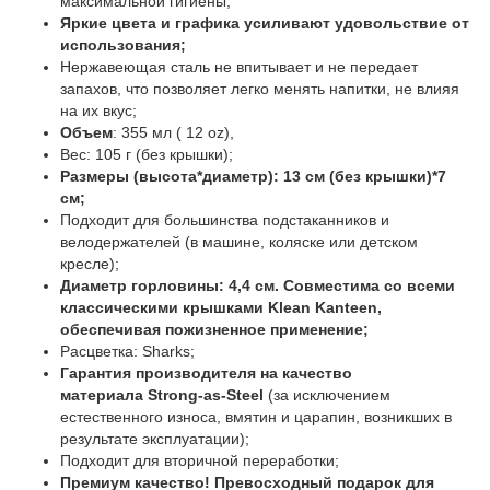
максимальной гигиены;
Яркие цвета и графика усиливают удовольствие от
использования;
Нержавеющая сталь не впитывает и не передает
запахов, что позволяет легко менять напитки, не влияя
на их вкус;
Объем
: 355 мл ( 12 oz),
Вес: 105 г (без крышки);
Размеры (высота*диаметр): 13 см (без крышки)*7
см;
Подходит для большинства подстаканников и
велодержателей (в машине, коляске или детском
кресле);
Диаметр горловины: 4,4 см.
Совместима со всеми
классическими крышками Klean Kanteen,
обеспечивая пожизненное применение;
Расцветка: Sharks;
Гарантия производителя на качество
материала Strong-as-Steel
(за исключением
естественного износа, вмятин и царапин, возникших в
результате эксплуатации);
Подходит для вторичной переработки;
Премиум качество! Превосходный подарок для