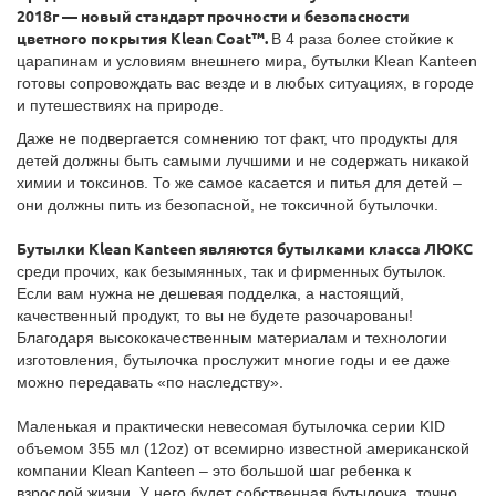
2018г — новый стандарт прочности и безопасности
цветного покрытия Klean Coat™.
В 4 раза более стойкие к
царапинам и условиям внешнего мира, бутылки Klean Kanteen
готовы сопровождать вас везде и в любых ситуациях, в городе
и путешествиях на природе.
Даже не подвергается сомнению тот факт, что продукты для
детей должны быть самыми лучшими и не содержать никакой
химии и токсинов. То же самое касается и питья для детей –
они должны пить из безопасной, не токсичной бутылочки.
Бутылки Klean Kanteen являются бутылками класса ЛЮКС
среди прочих, как безымянных, так и фирменных бутылок.
Если вам нужна не дешевая подделка, а настоящий,
качественный продукт, то вы не будете разочарованы!
Благодаря высококачественным материалам и технологии
изготовления, бутылочка прослужит многие годы и ее даже
можно передавать «по наследству».
Маленькая и практически невесомая бутылочка серии KID
объемом 355 мл (12oz) от всемирно известной американской
компании Klean Kanteen – это большой шаг ребенка к
взрослой жизни. У него будет собственная бутылочка, точно