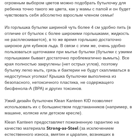
огромным выбором цветов можно подобрать бутылочку для
ребенка точно такого же цвета, как у мамы с папой и он будет
чувствовать себя абсолютно взрослым членом семьи!
Из горлышка бутылки шириной чуть более 4 см удобно пить (в
отличие от бутылок с более широкими горлышками, жидкость
не расплескивается), в то же время горлышко достаточно
широкое для кубиков льда. В связи с этим же, очень удобно
пользоваться щеточками при мытье бутылки (бутылки с узкими
горлышками бывает достаточно проблематично вымыть). Все
края полностью закруглены (нет острых углов), поэтому
бутылку легко мыть, грязь и бактерии не будут скапливаться в
недоступных уголках! Крышка бутылочки выполнена из
безопасного, нетоксичного пластика, не содержащего
бисфенола-А (BPA) и других токсинов.
Узкий дизайн бутылочек Klean Kanteen KID позволяет
использовать их с большинством подстаканников (например, в
машине, коляске или детском кресле).
Klean Kanteen предоставляет пожизненную гарантию на
качество материала
Strong-as-Steel
(за исключением
естественного износа, вмятин и царапин, возникших в