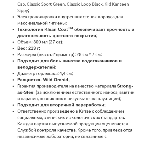
Cap
,
Classic Sport Green
,
Classic Loop Black
,
Kid Kanteen
Sippy
;
Электрополировка внутренних стенок корпуса для
максимальной гигиены;
TM
Технология Klean Coat
обеспечивает прочность и
долговечность цветного покрытия;
Объем: 800 мл (27 oz);
Вес: 213 г
;
Размеры (высота*диаметр): 28 см * 7 см;
Подходит для большинства подстаканников и
велодержателей;
Диаметр горлышка: 4,4 см;
Расцветка: Wild Orchid;
Гарантия производителя на качество материала
Strong-
as-Steel
(за исключением естественного износа, вмятин
и царапин, возникших в результате эксплуатации);
Подходит для вторичной переработки;
Ответственно произведено в Китае с соблюдением
социальных, этических и экологических стандартов.
Каждая партия выпускаемой продукции оценивается
Службой контроля качества. Кроме того, привлекаются
независимые лаборатории, не связанные с